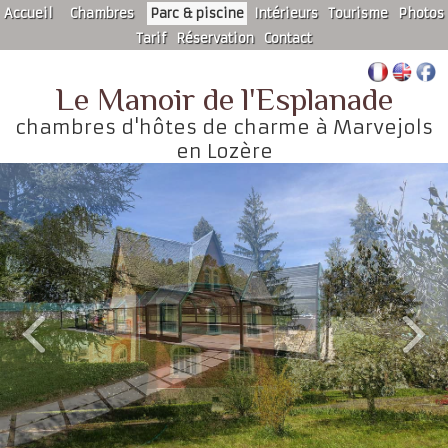
Accueil
Chambres
Parc & piscine
Intérieurs
Tourisme
Photos
Tarif
Réservation
Contact
Lys
Orchidée
Le Manoir de l'Esplanade
Bleuet
chambres d'hôtes de charme à Marvejols
Rose
en Lozère
Coquelicot